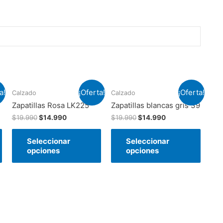
a!
¡Oferta!
¡Oferta!
Calzado
Calzado
Zapatillas Rosa LK225
Zapatillas blancas gris 39
$
19.990
$
14.990
$
19.990
$
14.990
Seleccionar
Seleccionar
opciones
opciones