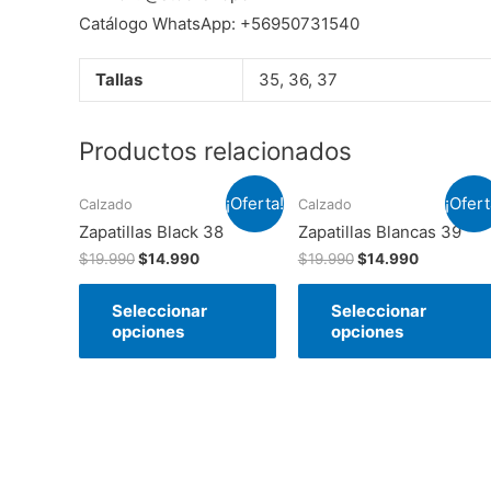
Catálogo WhatsApp: +56950731540
Tallas
35, 36, 37
Productos relacionados
¡Oferta!
¡Ofert
Calzado
Calzado
Zapatillas Black 38
Zapatillas Blancas 39
$
19.990
$
14.990
$
19.990
$
14.990
Seleccionar
Seleccionar
opciones
opciones