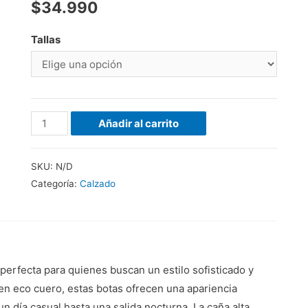
$
34.990
Tallas
Añadir al carrito
SKU:
N/D
Categoría:
Calzado
perfecta para quienes buscan un estilo sofisticado y
n eco cuero, estas botas ofrecen una apariencia
n día casual hasta una salida nocturna. La caña alta