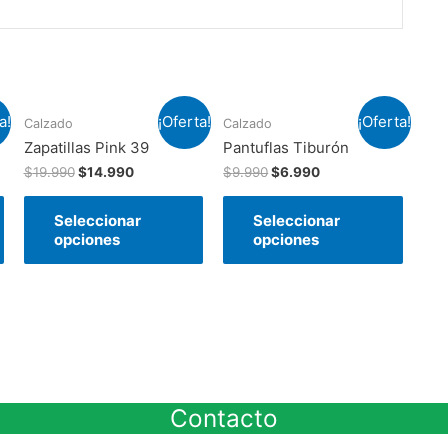
a!
¡Oferta!
¡Oferta!
Calzado
Calzado
Zapatillas Pink 39
Pantuflas Tiburón
$
19.990
$
14.990
$
9.990
$
6.990
Seleccionar
Seleccionar
opciones
opciones
Contacto