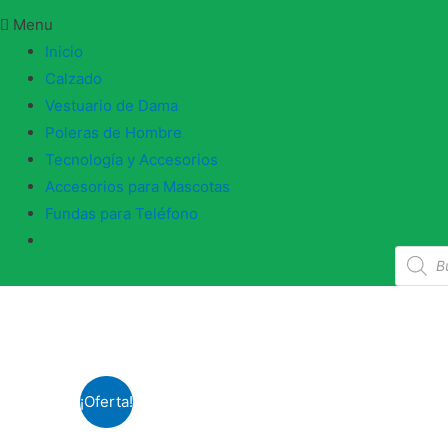
Menu
Inicio
Calzado
Vestuario de Dama
Poleras de Hombre
Tecnología y Accesorios
Accesorios para Mascotas
Fundas para Teléfono
Búsque
de
produc
¡Oferta!