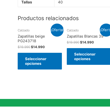
Tallas
40
Productos relacionados
¡Oferta!
¡Ofert
Calzado
Calzado
Zapatillas beige
Zapatillas Blancas 39
PG243718
$
19.990
$
14.990
$
19.990
$
14.990
Seleccionar
Seleccionar
opciones
opciones