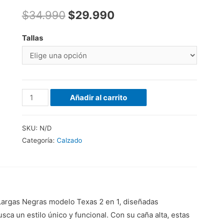
$
34.990
$
29.990
Tallas
Botas
Añadir al carrito
2
en
SKU:
N/D
1
Categoría:
Calzado
Negras
cantidad
s Largas Negras modelo Texas 2 en 1, diseñadas
a un estilo único y funcional. Con su caña alta, estas