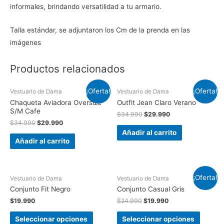
informales, brindando versatilidad a tu armario.
Talla estándar, se adjuntaron los Cm de la prenda en las
imágenes
Productos relacionados
¡Oferta!
¡Oferta!
Vestuario de Dama
Vestuario de Dama
Chaqueta Aviadora Oversize
Outfit Jean Claro Verano
S/M Cafe
$
34.990
$
29.990
$
34.990
$
29.990
Añadir al carrito
Añadir al carrito
¡Oferta!
Vestuario de Dama
Vestuario de Dama
Conjunto Fit Negro
Conjunto Casual Gris
$
19.990
$
24.990
$
19.990
Seleccionar opciones
Seleccionar opciones