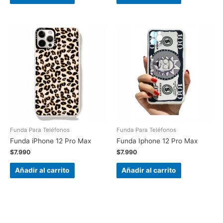
Funda Para Teléfonos
Funda Para Teléfonos
Funda iPhone 12 Pro Max
Funda Iphone 12 Pro Max
$
7.990
$
7.990
Añadir al carrito
Añadir al carrito