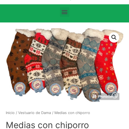
Búsqueda de productos
Inicio
/
Vestuario de Dama
/ Medias con chiporro
Medias con chiporro