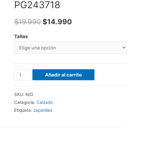
PG243718
$
19.990
$
14.990
Tallas
Añadir al carrito
SKU:
N/D
Categoría:
Calzado
Etiqueta:
zapatillas