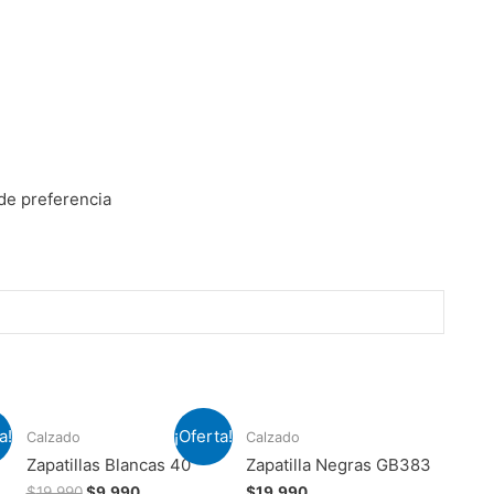
de preferencia
a!
¡Oferta!
Calzado
Calzado
Zapatillas Blancas 40
Zapatilla Negras GB383
$
19.990
$
9.990
$
19.990