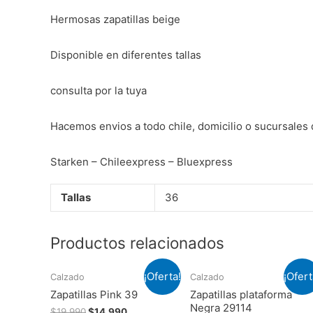
Hermosas zapatillas beige
Disponible en diferentes tallas
consulta por la tuya
Hacemos envios a todo chile, domicilio o sucursales 
Starken – Chileexpress – Bluexpress
Tallas
36
Productos relacionados
¡Oferta!
¡Ofert
Calzado
Calzado
Zapatillas Pink 39
Zapatillas plataforma
Negra 29114
$
19.990
$
14.990