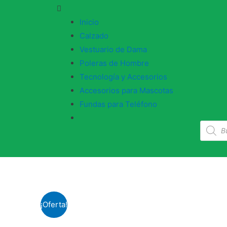
Inicio
Calzado
Vestuario de Dama
Poleras de Hombre
Tecnología y Accesorios
Accesorios para Mascotas
Fundas para Teléfono
¡Oferta!