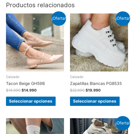
Productos relacionados
¡Oferta!
¡Oferta!
Calzado
Calzado
Tacon Beige GH59B
Zapatillas Blancas PG8535
$
19.990
$
14.990
$
22.990
$
19.990
Seleccionar opciones
Seleccionar opciones
¡Oferta!