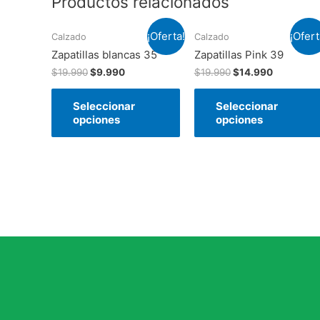
Productos relacionados
¡Oferta!
¡Ofert
Calzado
Calzado
Zapatillas blancas 35
Zapatillas Pink 39
$
19.990
$
9.990
$
19.990
$
14.990
Seleccionar
Seleccionar
opciones
opciones