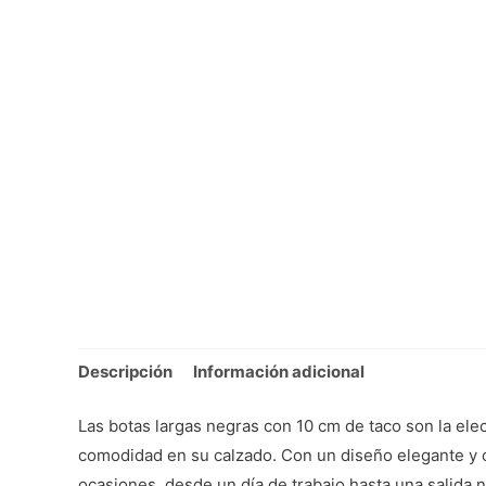
Descripción
Información adicional
Las botas largas negras con 10 cm de taco son la ele
comodidad en su calzado. Con un diseño elegante y 
ocasiones, desde un día de trabajo hasta una salida n