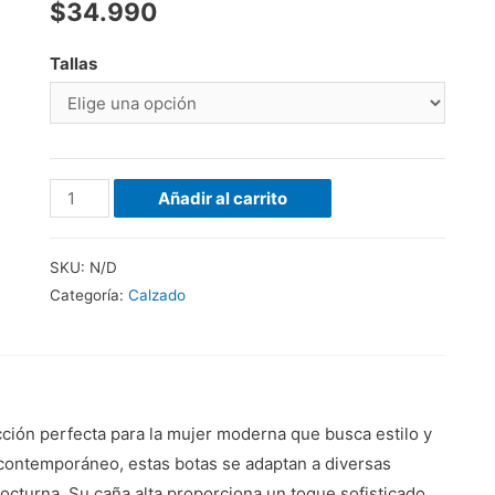
$
34.990
Tallas
Añadir al carrito
SKU:
N/D
Categoría:
Calzado
cción perfecta para la mujer moderna que busca estilo y
contemporáneo, estas botas se adaptan a diversas
octurna. Su caña alta proporciona un toque sofisticado,