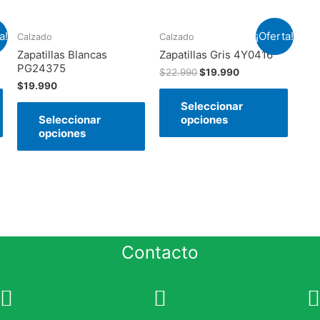
a!
¡Oferta!
Calzado
Calzado
Zapatillas Blancas
Zapatillas Gris 4Y0416
PG24375
$
22.990
$
19.990
$
19.990
Seleccionar
Seleccionar
opciones
opciones
Contacto