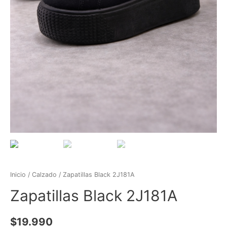
Inicio
/
Calzado
/ Zapatillas Black 2J181A
Zapatillas Black 2J181A
$
19.990