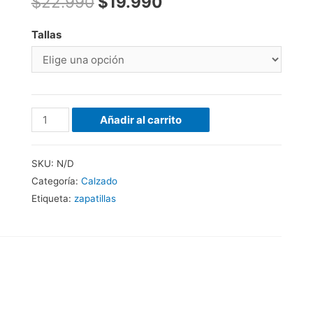
$
22.990
$
19.990
Tallas
Añadir al carrito
SKU:
N/D
Categoría:
Calzado
Etiqueta:
zapatillas