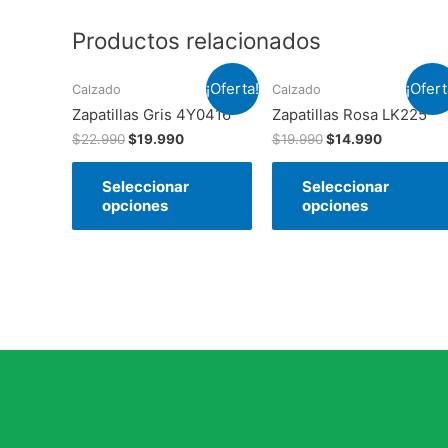
Productos relacionados
¡Oferta!
¡Ofert
Calzado
Calzado
Zapatillas Gris 4Y0416
Zapatillas Rosa LK225
$
22.990
$
19.990
$
19.990
$
14.990
Seleccionar
Seleccionar
opciones
opciones